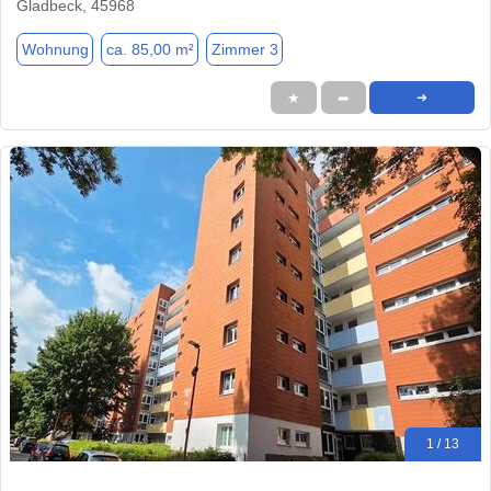
Gladbeck, 45968
Wohnung
ca. 85,00 m²
Zimmer 3
★
➦
➜
1 / 13