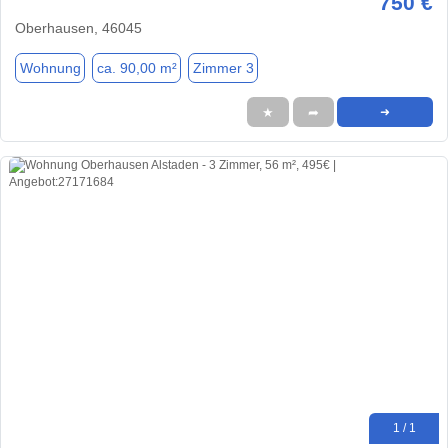
750 €
Oberhausen, 46045
Wohnung
ca. 90,00 m²
Zimmer 3
★
➦
➜
1 / 1