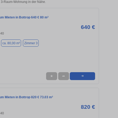
rer 3-Raum-Wohnung in der Nähe.
m Mieten in Bottrop 640 € 80 m²
640 €
240
ca. 80,00 m²
Zimmer 3
★
➦
➜
m Mieten in Bottrop 820 € 73.03 m²
820 €
240