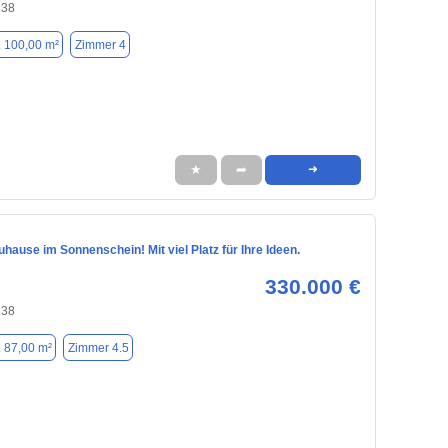
238
. 100,00 m²
Zimmer 4
★
➦
➜
uhause im Sonnenschein! Mit viel Platz für Ihre Ideen.
330.000 €
238
. 87,00 m²
Zimmer 4.5