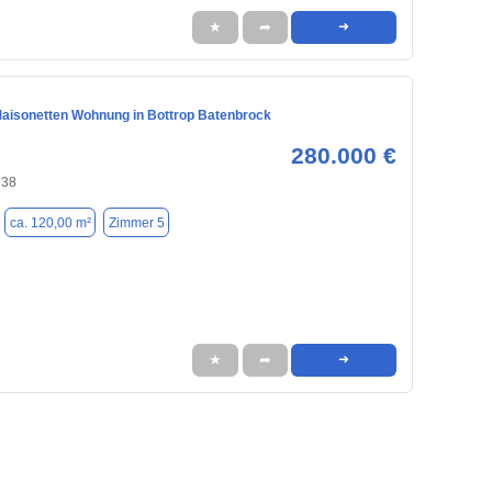
★
➦
➜
aisonetten Wohnung in Bottrop Batenbrock
280.000 €
238
ca. 120,00 m²
Zimmer 5
★
➦
➜