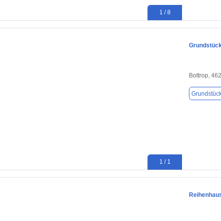
1 / 8
Grundstück
Bottrop, 46
Grundstüc
1 / 1
Reihenhau