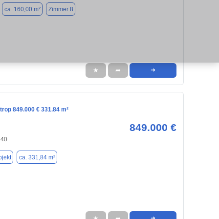
ca. 160,00 m²
Zimmer 8
★
➦
➜
ttrop 849.000 € 331.84 m²
849.000 €
240
jekt
ca. 331,84 m²
★
➦
➜