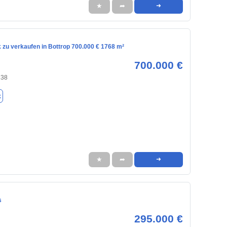
★
➦
➜
 zu verkaufen in Bottrop 700.000 € 1768 m²
700.000 €
238
k
★
➦
➜
s
295.000 €