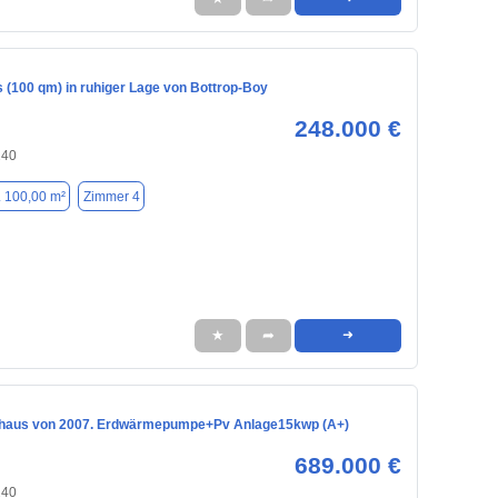
 (100 qm) in ruhiger Lage von Bottrop-Boy
248.000 €
240
. 100,00 m²
Zimmer 4
★
➦
➜
nhaus von 2007. Erdwärmepumpe+Pv Anlage15kwp (A+)
689.000 €
240