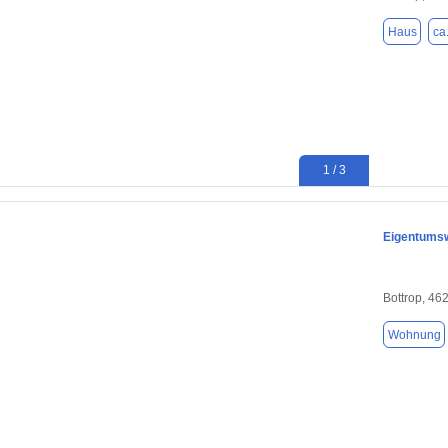
Haus
ca
1 / 3
Eigentums
Bottrop, 46
Wohnung