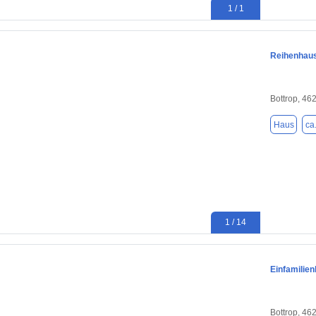
1 / 1
Reihenhaus
Bottrop, 46
Haus
ca
1 / 14
Einfamilie
Bottrop, 46