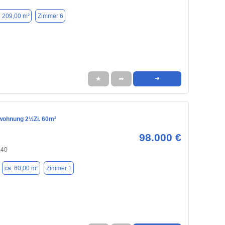
. 209,00 m²
Zimmer 6
★
➦
➜
wohnung 2½Zi. 60m²
98.000 €
240
ca. 60,00 m²
Zimmer 1