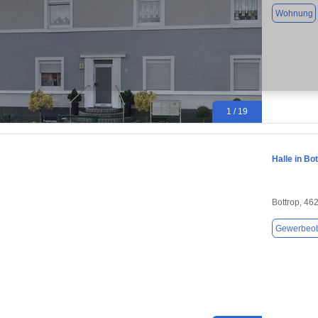
Wohnung
1 / 19
Halle in Bo
Bottrop, 46
Gewerbeob