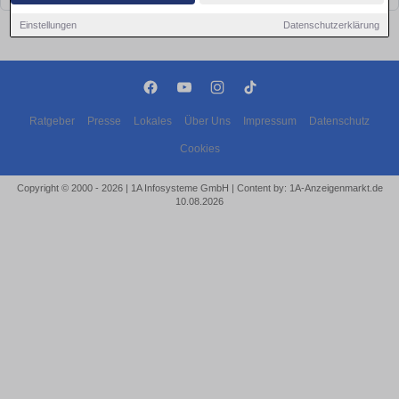
Einstellungen
Datenschutzerklärung
Ratgeber
Presse
Lokales
Über Uns
Impressum
Datenschutz
Cookies
Copyright © 2000 - 2026 | 1A Infosysteme GmbH | Content by: 1A-Anzeigenmarkt.de
10.08.2026