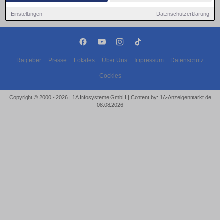
Einstellungen
Datenschutzerklärung
Ratgeber
Presse
Lokales
Über Uns
Impressum
Datenschutz
Cookies
Copyright © 2000 - 2026 | 1A Infosysteme GmbH | Content by: 1A-Anzeigenmarkt.de
08.08.2026