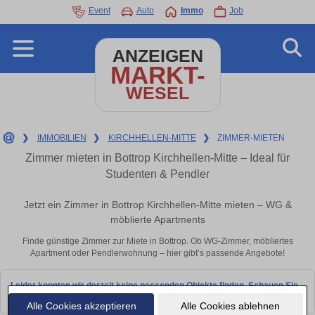
Event
Auto
Immo
Job
ANZEIGEN
MARKT-
WESEL
❯
IMMOBILIEN
❯
KIRCHHELLEN-MITTE
❯
ZIMMER-MIETEN
Zimmer mieten in Bottrop Kirchhellen-Mitte – Ideal für
Studenten & Pendler
Jetzt ein Zimmer in Bottrop Kirchhellen-Mitte mieten – WG &
möblierte Apartments
Finde günstige Zimmer zur Miete in Bottrop. Ob WG-Zimmer, möbliertes
Apartment oder Pendlerwohnung – hier gibt’s passende Angebote!
Leider konnten wir derzeit keine passenden Objekte finden. Schauen Sie
bald wieder vorbei!
Alle Cookies akzeptieren
Alle Cookies ablehnen