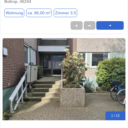
Bottrop, 46244
Wohnung
ca. 86,00 m²
Zimmer 3.5
★
➦
➜
1 / 15