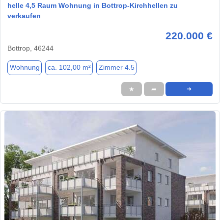
helle 4,5 Raum Wohnung in Bottrop-Kirchhellen zu
verkaufen
220.000 €
Bottrop, 46244
Wohnung
ca. 102,00 m²
Zimmer 4.5
★
➦
➜