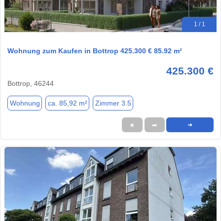
1 / 1
Wohnung zum Kaufen in Bottrop 425.300 € 85.92 m²
425.300 €
Bottrop, 46244
Wohnung
ca. 85,92 m²
Zimmer 3.5
★
➦
➜