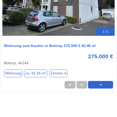
1 / 1
Wohnung zum Kaufen in Bottrop 275.000 € 92.46 m²
275.000 €
Bottrop, 46244
Wohnung
ca. 92,46 m²
Zimmer 4
★
➦
➜