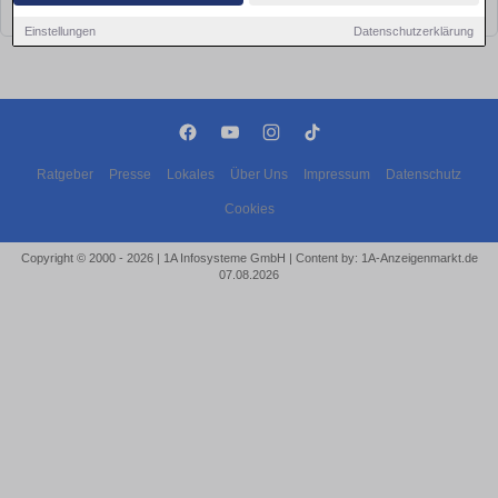
bald wieder vorbei!
Einstellungen
Datenschutzerklärung
Ratgeber
Presse
Lokales
Über Uns
Impressum
Datenschutz
Cookies
Copyright © 2000 - 2026 | 1A Infosysteme GmbH | Content by: 1A-Anzeigenmarkt.de
07.08.2026