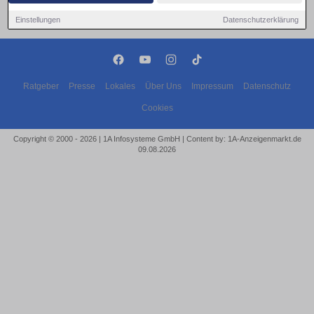
Einstellungen
Datenschutzerklärung
Ratgeber
Presse
Lokales
Über Uns
Impressum
Datenschutz
Cookies
Copyright © 2000 - 2026 | 1A Infosysteme GmbH | Content by: 1A-Anzeigenmarkt.de
09.08.2026