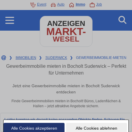
Event
Auto
Immo
Job
ANZEIGEN
MARKT-
WESEL
❯
IMMOBILIEN
❯
SUDERWICK
❯
GEWERBEIMMOBILIE-MIETEN
Gewerbeimmobilie mieten in Bocholt Suderwick – Perfekt
für Unternehmen
Jetzt eine Gewerbeimmobilie mieten in Bocholt Suderwick
entdecken
Finde Gewerbeimmobilien mieten in Bocholt! Büros, Ladenflächen &
Hallen – jetzt attraktive Angebote sichern.
Leider konnten wir derzeit keine passenden Objekte finden. Schauen Sie
bald wieder vorbei!
Alle Cookies akzeptieren
Alle Cookies ablehnen