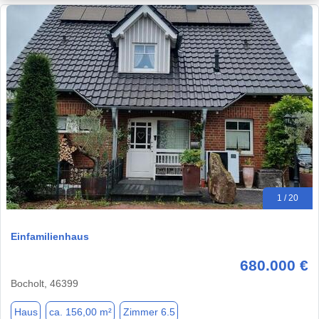
1 / 20
Einfamilienhaus
680.000 €
Bocholt, 46399
Haus
ca. 156,00 m²
Zimmer 6.5