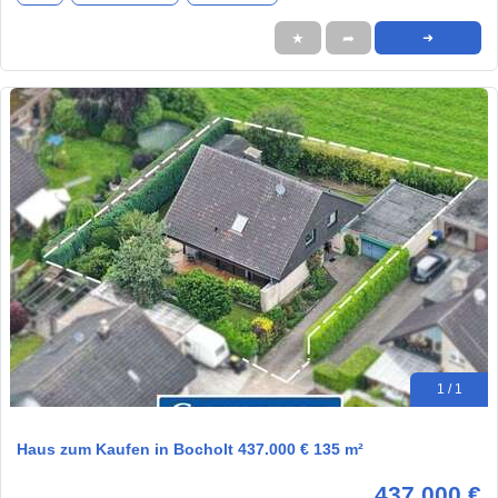
★
➦
➜
1 / 1
Haus zum Kaufen in Bocholt 437.000 € 135 m²
437.000 €