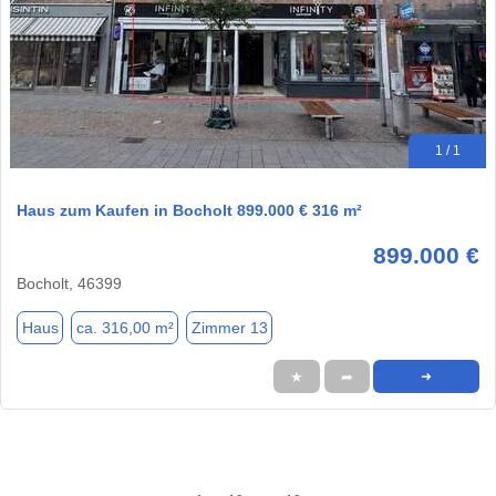
1 / 1
Haus zum Kaufen in Bocholt 899.000 € 316 m²
899.000 €
Bocholt, 46399
Haus
ca. 316,00 m²
Zimmer 13
★
➦
➜