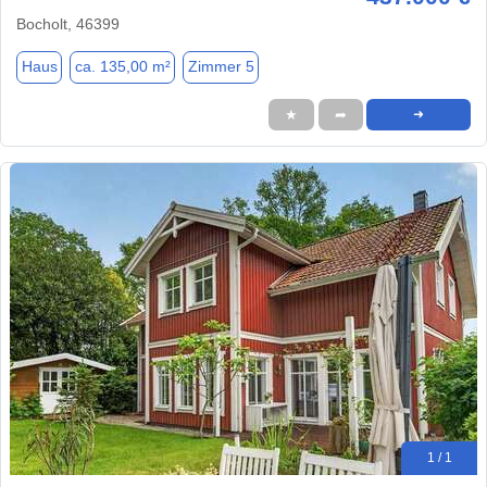
Bocholt, 46399
Haus
ca. 135,00 m²
Zimmer 5
★
➦
➜
1 / 1