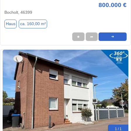
800.000 €
Bocholt, 46399
Haus
ca. 160,00 m²
★
➦
➜
1 / 1