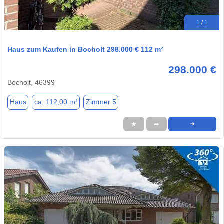
1 / 1
Haus zum Kaufen in Bocholt 298.000 € 112 m²
298.000 €
Bocholt, 46399
Haus
ca. 112,00 m²
Zimmer 5
★
➦
➜