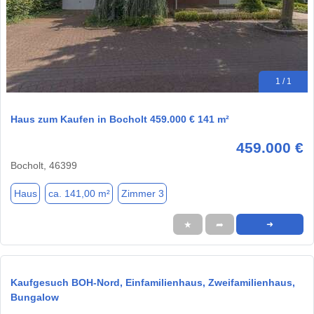
1 / 1
Haus zum Kaufen in Bocholt 459.000 € 141 m²
459.000 €
Bocholt, 46399
Haus
ca. 141,00 m²
Zimmer 3
★
➦
➜
Kaufgesuch BOH-Nord, Einfamilienhaus, Zweifamilienhaus,
Bungalow