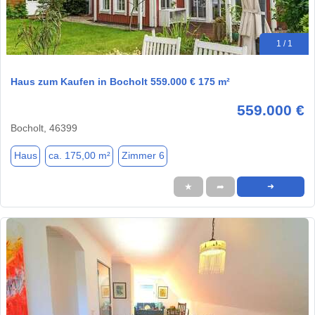
1 / 1
Haus zum Kaufen in Bocholt 559.000 € 175 m²
559.000 €
Bocholt, 46399
Haus
ca. 175,00 m²
Zimmer 6
★
➦
➜