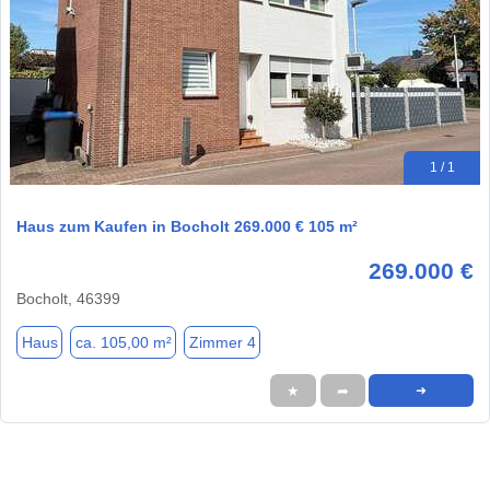
1 / 1
Haus zum Kaufen in Bocholt 269.000 € 105 m²
269.000 €
Bocholt, 46399
Haus
ca. 105,00 m²
Zimmer 4
★
➦
➜