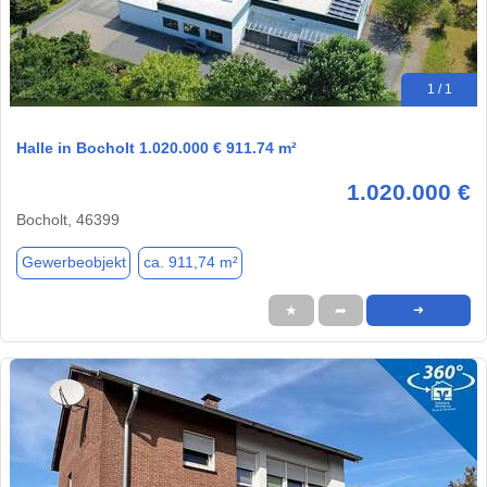
1 / 1
Halle in Bocholt 1.020.000 € 911.74 m²
1.020.000 €
Bocholt, 46399
Gewerbeobjekt
ca. 911,74 m²
★
➦
➜