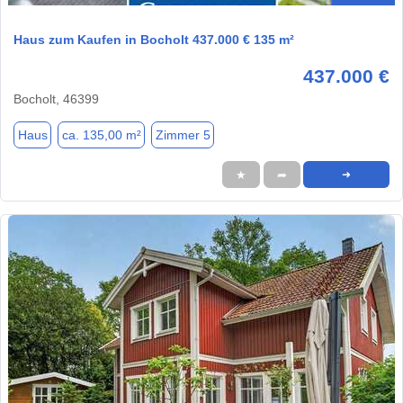
Haus zum Kaufen in Bocholt 437.000 € 135 m²
437.000 €
Bocholt, 46399
Haus
ca. 135,00 m²
Zimmer 5
★
➦
➜