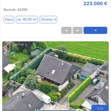
223.000 €
Bocholt, 46399
Haus
ca. 90,00 m²
Zimmer 4
★
➦
➜
1 / 1