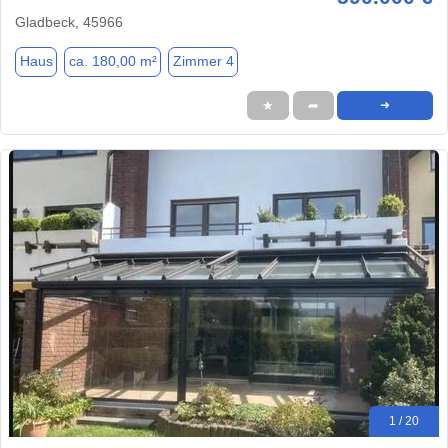
Gladbeck, 45966
Haus
ca. 180,00 m²
Zimmer 4
★
➦
➜
1 / 20