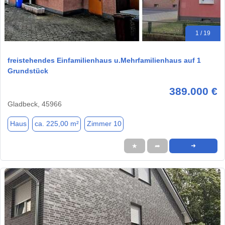
1 / 19
freistehendes Einfamilienhaus u.Mehrfamilienhaus auf 1
Grundstück
389.000 €
Gladbeck, 45966
Haus
ca. 225,00 m²
Zimmer 10
★
➦
➜