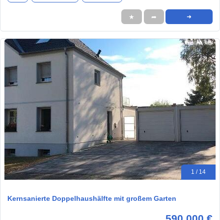
★
➦
➜
1 / 14
Kernsanierte Doppelhaushälfte mit großem Garten
590.000 €