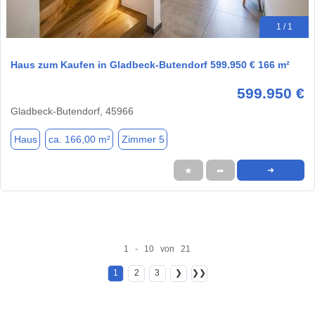
1 / 1
Haus zum Kaufen in Gladbeck-Butendorf 599.950 € 166 m²
599.950 €
Gladbeck-Butendorf, 45966
Haus
ca. 166,00 m²
Zimmer 5
★
➦
➜
1 - 10 von 21
1
2
3
❯
❯❯