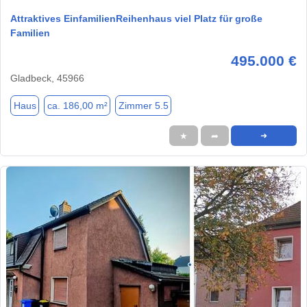
Attraktives EinfamilienReihenhaus viel Platz für große
Familien
495.000 €
Gladbeck, 45966
Haus
ca. 186,00 m²
Zimmer 5.5
★
➦
➜