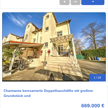
★
➦
➜
1 / 18
Charmante kernsanierte Doppelhaushälfte mit großem
Grundstück und
669.000 €