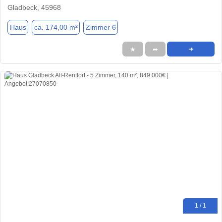
Gladbeck, 45968
Haus
ca. 174,00 m²
Zimmer 6
★
➦
➜
1 / 1