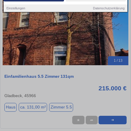
Einstellungen
Datenschutzerklärung
1 / 13
Einfamilienhaus 5.5 Zimmer 131qm
215.000 €
Gladbeck, 45966
Haus
ca. 131,00 m²
Zimmer 5.5
★
➦
➜