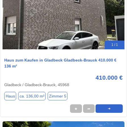
1 / 1
Haus zum Kaufen in Gladbeck Gladbeck-Brauck 410.000 €
136 m²
410.000 €
Gladbeck / Gladbeck-Brauck, 45968
Haus
ca. 136,00 m²
Zimmer 5
★
➦
➜