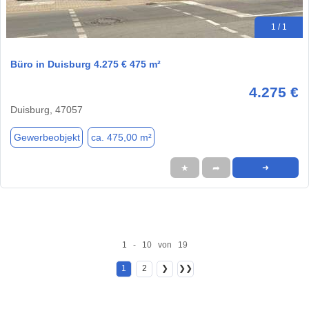
1 / 1
Büro in Duisburg 4.275 € 475 m²
4.275 €
Duisburg, 47057
Gewerbeobjekt
ca. 475,00 m²
★
➦
➜
1 - 10 von 19
1
2
❯
❯❯