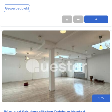
Gewerbeobjekt
★
➦
➜
1 / 5
Büro- und Schulungsflächen Duisburg-Neudorf