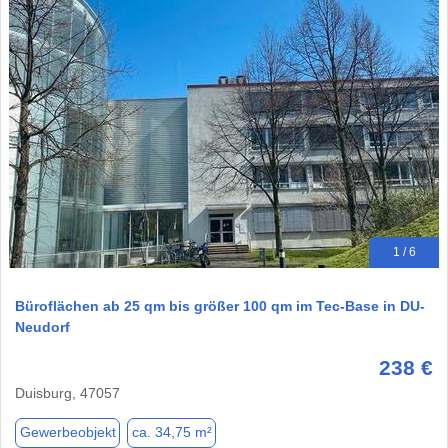
1 / 6
Büroflächen ab 25 qm bis größer 100 qm im Tec-Base in DU-
Neudorf
238 €
Duisburg, 47057
Gewerbeobjekt
ca. 34,75 m²