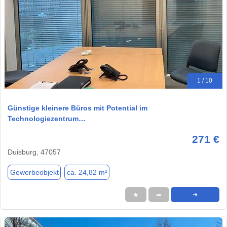
1 / 10
Günstige kleinere Büros mit Potential im
Technologiezentrum…
271 €
Duisburg, 47057
Gewerbeobjekt
ca. 24,82 m²
★
➦
➜