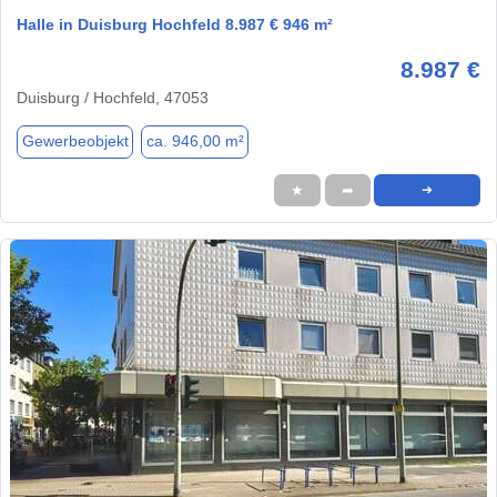
Halle in Duisburg Hochfeld 8.987 € 946 m²
8.987 €
Duisburg / Hochfeld, 47053
Gewerbeobjekt
ca. 946,00 m²
★
➦
➜