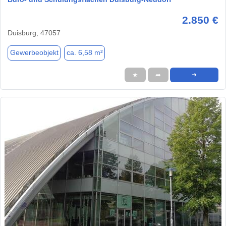
2.850 €
Duisburg, 47057
Gewerbeobjekt
ca. 6,58 m²
★
➦
➜