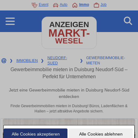
Event
Auto
Immo
Job
ANZEIGEN
MARKT-
WESEL
NEUDORF-
GEWERBEIMMOBILIE-
❯
IMMOBILIEN
❯
❯
SUED
MIETEN
Gewerbeimmobilie mieten in Duisburg Neudorf-Süd –
Perfekt für Unternehmen
Jetzt eine Gewerbeimmobilie mieten in Duisburg Neudorf-Süd
entdecken
Finde Gewerbeimmobilien mieten in Duisburg! Büros, Ladenflächen &
Hallen – jetzt attraktive Angebote sichern.
Alle Cookies akzeptieren
Alle Cookies ablehnen