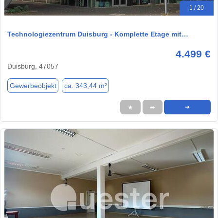
1 / 20
Technologiezentrum Duisburg - Komplette Etage mit…
4.499 €
Duisburg, 47057
Gewerbeobjekt
ca. 343,44 m²
★
➦
➜