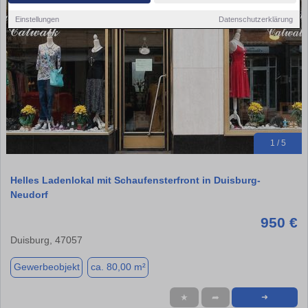
Einstellungen
Datenschutzerklärung
1 / 5
Helles Ladenlokal mit Schaufensterfront in Duisburg-
Neudorf
950 €
Duisburg, 47057
Gewerbeobjekt
ca. 80,00 m²
★
➦
➜