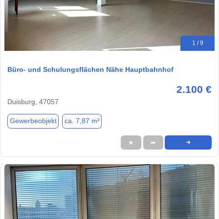
1 / 9
Büro- und Schulungsflächen Nähe Hauptbahnhof
2.100 €
Duisburg, 47057
Gewerbeobjekt
ca. 7,87 m²
★
➦
➜