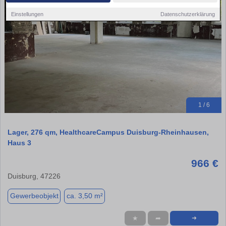
Einstellungen
Datenschutzerklärung
1 / 6
Lager, 276 qm, HealthcareCampus Duisburg-Rheinhausen,
Haus 3
966 €
Duisburg, 47226
Gewerbeobjekt
ca. 3,50 m²
★
➦
➜