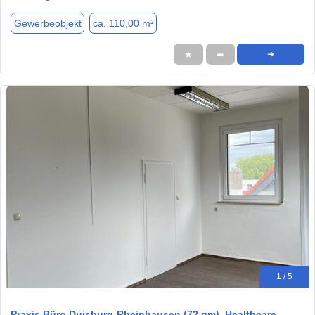
Gewerbeobjekt
ca. 110,00 m²
★
➦
➜
1 / 5
Praxis Büro Duisburg-Rheinhausen (72 qm), Healthcare-