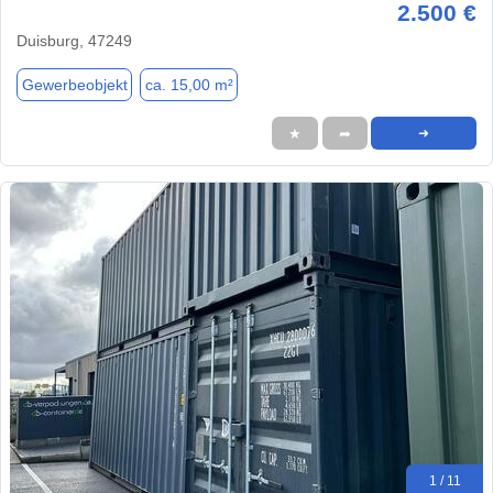
2.500 €
Duisburg, 47249
Gewerbeobjekt
ca. 15,00 m²
★
➦
➜
1 / 11