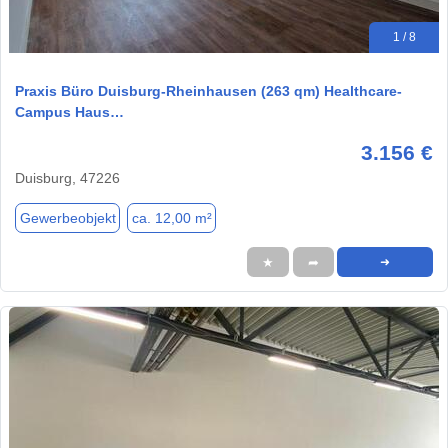
1 / 8
Praxis Büro Duisburg-Rheinhausen (263 qm) Healthcare-
Campus Haus…
3.156 €
Duisburg, 47226
Gewerbeobjekt
ca. 12,00 m²
★
➦
➜