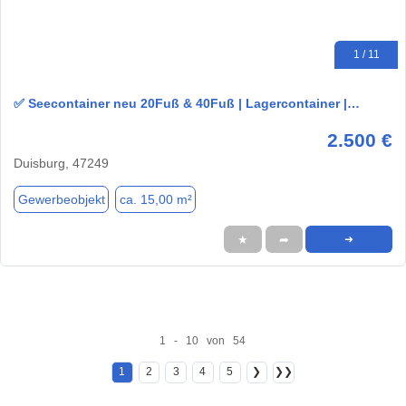
1 / 11
✅ Seecontainer neu 20Fuß & 40Fuß | Lagercontainer |…
2.500 €
Duisburg, 47249
Gewerbeobjekt
ca. 15,00 m²
★
➦
➜
1 - 10 von 54
1
2
3
4
5
❯
❯❯