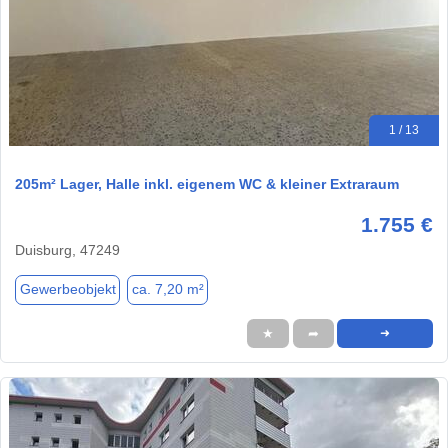
1 / 13
205m² Lager, Halle inkl. eigenem WC & kleiner Extraraum
1.755 €
Duisburg, 47249
Gewerbeobjekt
ca. 7,20 m²
★
➦
➜