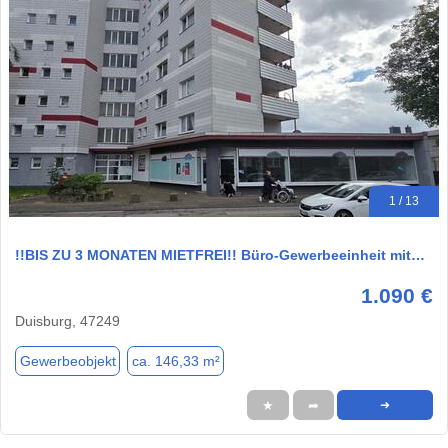
1 / 13
!!BIS ZU 3 MONATEN MIETFREI!! Büro-Gewerbeeinheit mit…
1.090 €
Duisburg, 47249
Gewerbeobjekt
ca. 146,33 m²
★
➦
➜