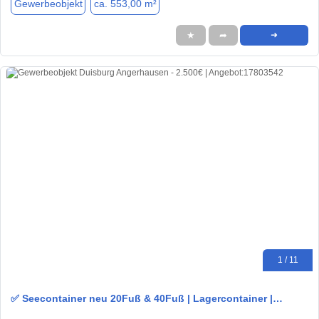
Gewerbeobjekt
ca. 553,00 m²
★
➦
➜
1 / 11
✅ Seecontainer neu 20Fuß & 40Fuß | Lagercontainer |…