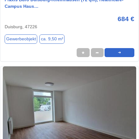
Campus Haus…
684 €
Duisburg, 47226
Gewerbeobjekt
ca. 9,50 m²
★
➦
➜