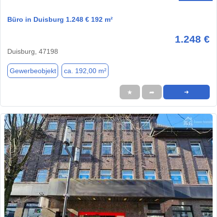
Büro in Duisburg 1.248 € 192 m²
1.248 €
Duisburg, 47198
Gewerbeobjekt
ca. 192,00 m²
★
➦
➜