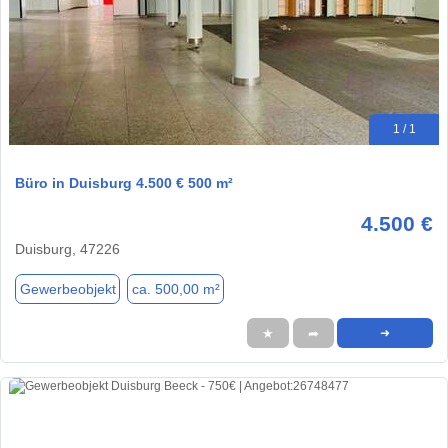
1 / 1
Büro in Duisburg 4.500 € 500 m²
4.500 €
Duisburg, 47226
Gewerbeobjekt
ca. 500,00 m²
★
➦
➜