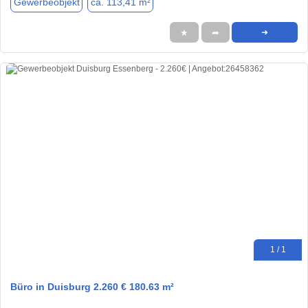
Gewerbeobjekt
ca. 113,41 m²
★
➦
➜
1 / 1
Büro in Duisburg 2.260 € 180.63 m²