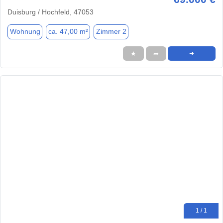
Duisburg / Hochfeld, 47053
Wohnung
ca. 47,00 m²
Zimmer 2
★
➦
➜
1 / 1