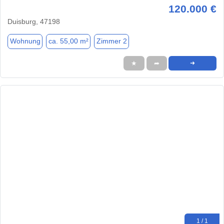
120.000 €
Duisburg, 47198
Wohnung
ca. 55,00 m²
Zimmer 2
★
➦
➜
1 / 1