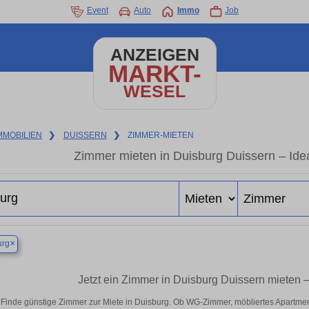
Event
Auto
Immo
Job
ANZEIGEN
MARKT-
WESEL
MMOBILIEN
❯
DUISSERN
❯
ZIMMER-MIETEN
Zimmer mieten in Duisburg Duissern – Idea
×
urg
Jetzt ein Zimmer in Duisburg Duissern mieten 
Finde günstige Zimmer zur Miete in Duisburg. Ob WG-Zimmer, möbliertes Apartme