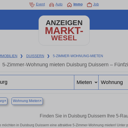
Event
Auto
Immo
Job
ANZEIGEN
MARKT-
WESEL
MMOBILIEN
❯
DUISSERN
❯
5-ZIMMER-WOHNUNG-MIETEN
5-Zimmer-Wohnung mieten Duisburg Duissern – Fünfz
×
×
urg
Wohnung Mieten
Finden Sie in Duisburg Duissern Ihre 5-R
e möchten in Duisburg Duissern eine attraktive 5-Zimmer-Wohnung mieten! Unte