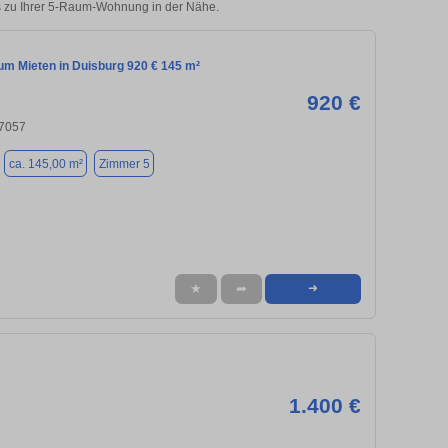
ks zu Ihrer 5-Raum-Wohnung in der Nähe.
m Mieten in Duisburg 920 € 145 m²
920 €
47057
ca. 145,00 m²
Zimmer 5
★
➦
➜
1.400 €