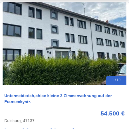
1 / 10
Untermeiderich,chice kleine 2 Zimmerwohnung auf der
Franseckystr.
54.500 €
Duisburg, 47137