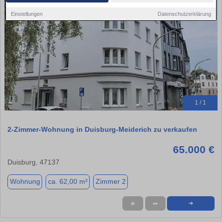
Einstellungen
Datenschutzerklärung
1 / 1
2-Zimmer-Wohnung in Duisburg-Meiderich zu verkaufen
65.000 €
Duisburg, 47137
Wohnung
ca. 62,00 m²
Zimmer 2
★
➦
➜