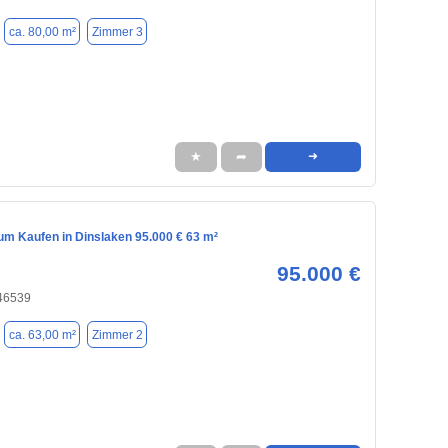
ca. 80,00 m²
Zimmer 3
★
➦
➜
m Kaufen in Dinslaken 95.000 € 63 m²
95.000 €
 46539
ca. 63,00 m²
Zimmer 2