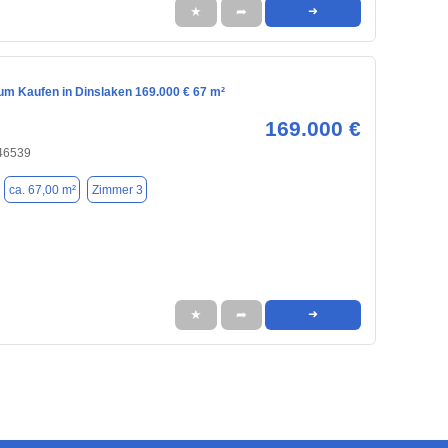
★
➦
➜
m Kaufen in Dinslaken 169.000 € 67 m²
169.000 €
 46539
ca. 67,00 m²
Zimmer 3
★
➦
➜