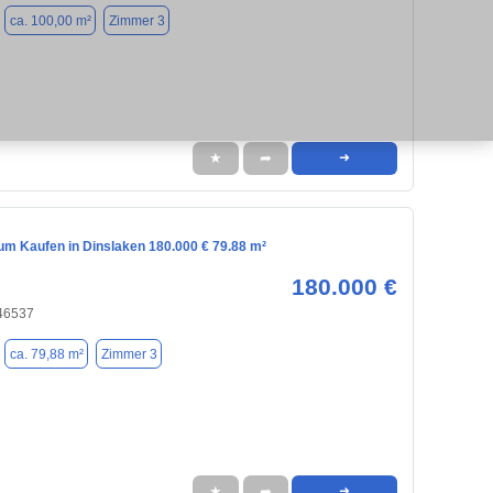
ca. 100,00 m²
Zimmer 3
★
➦
➜
m Kaufen in Dinslaken 180.000 € 79.88 m²
180.000 €
 46537
ca. 79,88 m²
Zimmer 3
★
➦
➜