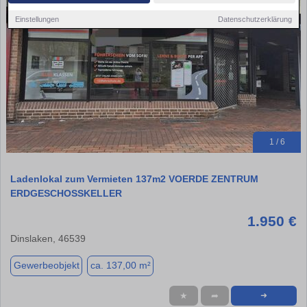
Einstellungen
Datenschutzerklärung
1 / 6
Ladenlokal zum Vermieten 137m2 VOERDE ZENTRUM
ERDGESCHOSSKELLER
1.950 €
Dinslaken, 46539
Gewerbeobjekt
ca. 137,00 m²
★
➦
➜