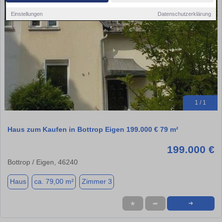
Einstellungen
Datenschutzerklärung
1 / 1
Haus zum Kaufen in Bottrop Eigen 199.000 € 79 m²
199.000 €
Bottrop / Eigen, 46240
Haus
ca. 79,00 m²
Zimmer 3
★
➦
➜