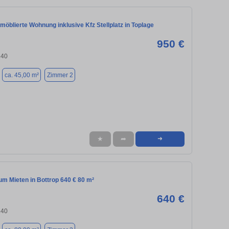
 möblierte Wohnung inklusive Kfz Stellplatz in Toplage
950 €
240
ca. 45,00 m²
Zimmer 2
★
➦
➜
m Mieten in Bottrop 640 € 80 m²
640 €
240