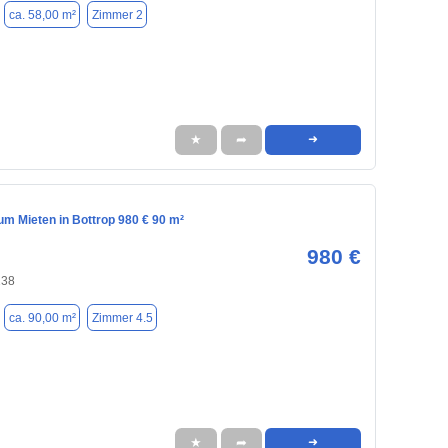
ca. 58,00 m²
Zimmer 2
★
➦
➜
m Mieten in Bottrop 980 € 90 m²
980 €
238
ca. 90,00 m²
Zimmer 4.5
★
➦
➜