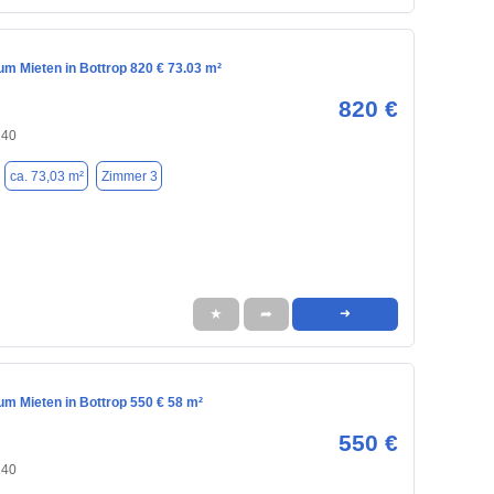
m Mieten in Bottrop 820 € 73.03 m²
820 €
240
ca. 73,03 m²
Zimmer 3
★
➦
➜
m Mieten in Bottrop 550 € 58 m²
550 €
240