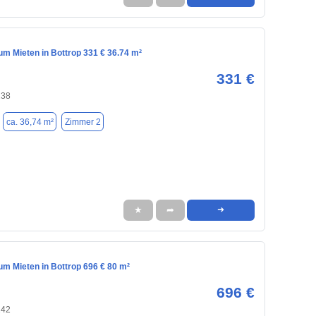
m Mieten in Bottrop 331 € 36.74 m²
331 €
238
ca. 36,74 m²
Zimmer 2
★
➦
➜
m Mieten in Bottrop 696 € 80 m²
696 €
242