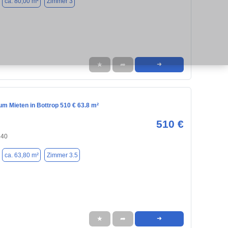
ca. 80,00 m²
Zimmer 3
★
➦
➜
m Mieten in Bottrop 510 € 63.8 m²
510 €
240
ca. 63,80 m²
Zimmer 3.5
★
➦
➜