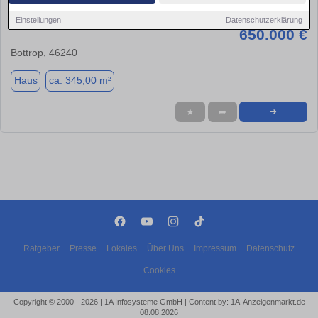
Mehrfamilienhaus
Einstellungen
Datenschutzerklärung
650.000 €
Bottrop, 46240
Haus
ca. 345,00 m²
★
➦
➜
Ratgeber
Presse
Lokales
Über Uns
Impressum
Datenschutz
Cookies
Copyright © 2000 - 2026 | 1A Infosysteme GmbH | Content by: 1A-Anzeigenmarkt.de
08.08.2026