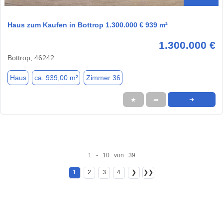
Haus zum Kaufen in Bottrop 1.300.000 € 939 m²
1.300.000 €
Bottrop, 46242
Haus
ca. 939,00 m²
Zimmer 36
★
➦
➜
1 - 10 von 39
1
2
3
4
❯
❯❯