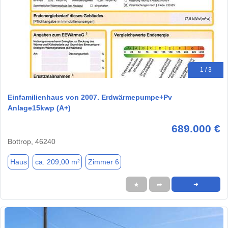
1 / 3
Einfamilienhaus von 2007. Erdwärmepumpe+Pv
Anlage15kwp (A+)
689.000 €
Bottrop, 46240
Haus
ca. 209,00 m²
Zimmer 6
★
➦
➜