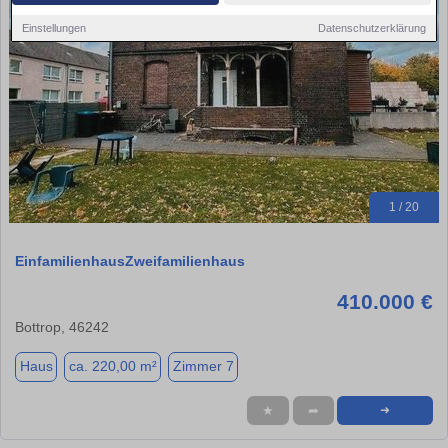
Einstellungen
Datenschutzerklärung
1 / 20
EinfamilienhausZweifamilienhaus
410.000 €
Bottrop, 46242
Haus
ca. 220,00 m²
Zimmer 7
★
➦
➜