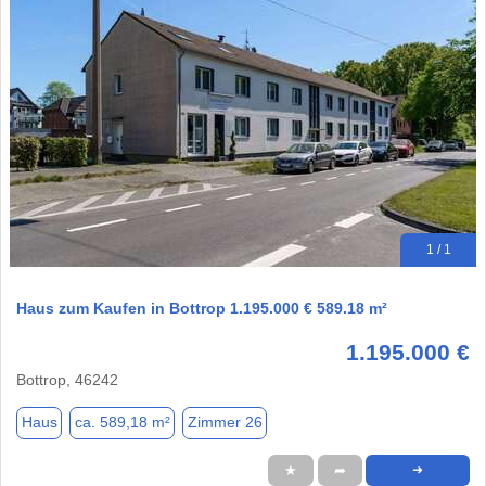
1 / 1
Haus zum Kaufen in Bottrop 1.195.000 € 589.18 m²
1.195.000 €
Bottrop, 46242
Haus
ca. 589,18 m²
Zimmer 26
★
➦
➜