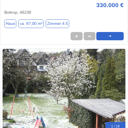
330.000 €
Bottrop, 46238
Haus
ca. 87,00 m²
Zimmer 4.5
★
➦
➜
1 / 18