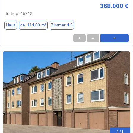
368.000 €
Bottrop, 46242
Haus
ca. 114,00 m²
Zimmer 4.5
★
➦
➜
1 / 1