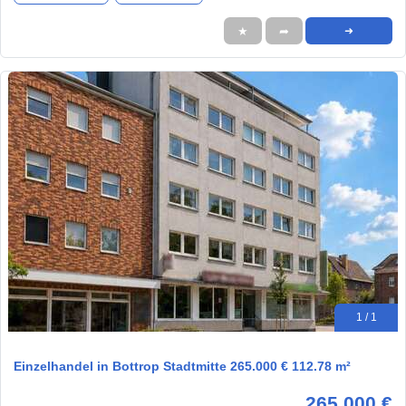
★
➦
➜
1 / 1
Einzelhandel in Bottrop Stadtmitte 265.000 € 112.78 m²
265.000 €