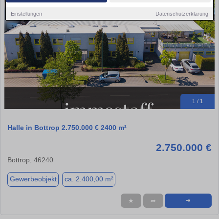
Einstellungen
Datenschutzerklärung
1 / 1
Halle in Bottrop 2.750.000 € 2400 m²
2.750.000 €
Bottrop, 46240
Gewerbeobjekt
ca. 2.400,00 m²
★
➦
➜