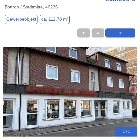
Bottrop / Stadtmitte, 46236
Gewerbeobjekt
ca. 112,78 m²
★
➦
➜
1 / 1