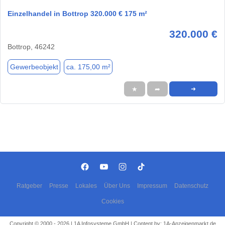
Einzelhandel in Bottrop 320.000 € 175 m²
320.000 €
Bottrop, 46242
Gewerbeobjekt
ca. 175,00 m²
★
➦
➜
Ratgeber
Presse
Lokales
Über Uns
Impressum
Datenschutz
Cookies
Copyright © 2000 - 2026 | 1A Infosysteme GmbH | Content by: 1A-Anzeigenmarkt.de