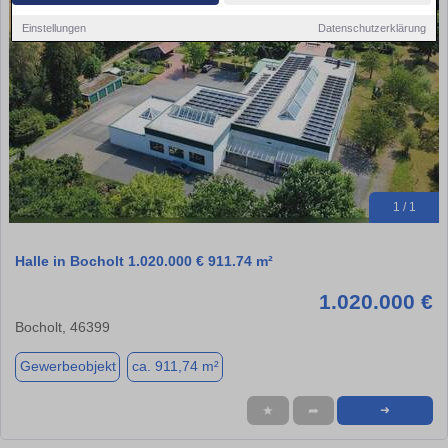
Einstellungen
Datenschutzerklärung
1 / 1
Halle in Bocholt 1.020.000 € 911.74 m²
1.020.000 €
Bocholt, 46399
Gewerbeobjekt
ca. 911,74 m²
★
➦
➜