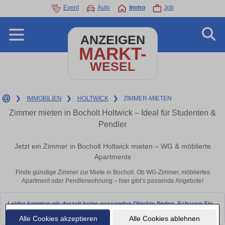
Event
Auto
Immo
Job
ANZEIGEN
MARKT-
WESEL
❯
IMMOBILIEN
❯
HOLTWICK
❯
ZIMMER-MIETEN
Zimmer mieten in Bocholt Holtwick – Ideal für Studenten &
Pendler
Jetzt ein Zimmer in Bocholt Holtwick mieten – WG & möblierte
Apartments
Finde günstige Zimmer zur Miete in Bocholt. Ob WG-Zimmer, möbliertes
Apartment oder Pendlerwohnung – hier gibt’s passende Angebote!
Leider konnten wir derzeit keine passenden Objekte finden. Schauen Sie
bald wieder vorbei!
Alle Cookies akzeptieren
Alle Cookies ablehnen