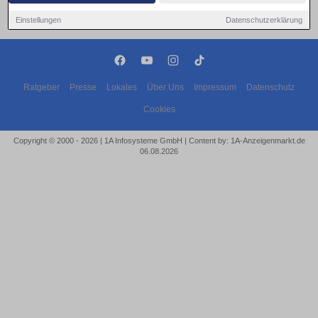
Einstellungen
Datenschutzerklärung
Ratgeber
Presse
Lokales
Über Uns
Impressum
Datenschutz
Cookies
Copyright © 2000 - 2026 | 1A Infosysteme GmbH | Content by: 1A-Anzeigenmarkt.de
06.08.2026