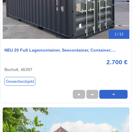
1 / 12
NEU 20 Fuß Lagercontainer, Seecontainer, Container;…
2.700 €
Bocholt, 46397
Gewerbeobjekt
★
➦
➜