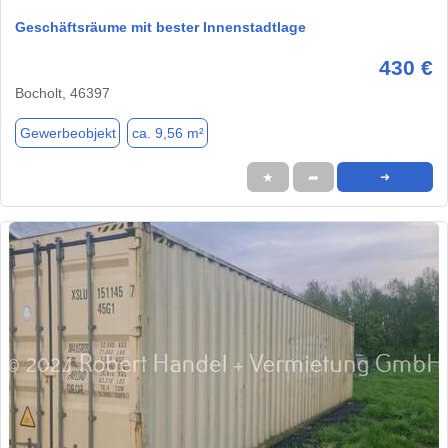
Geschäftsräume mit bester Innenstadtlage
430 €
Bocholt, 46397
Gewerbeobjekt
ca. 9,56 m²
★
➦
➜