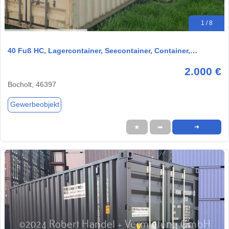
1 / 8
40 Fuß HC, Lagercontainer, Seecontainer, Container,…
2.000 €
Bocholt, 46397
Gewerbeobjekt
★
➦
➜