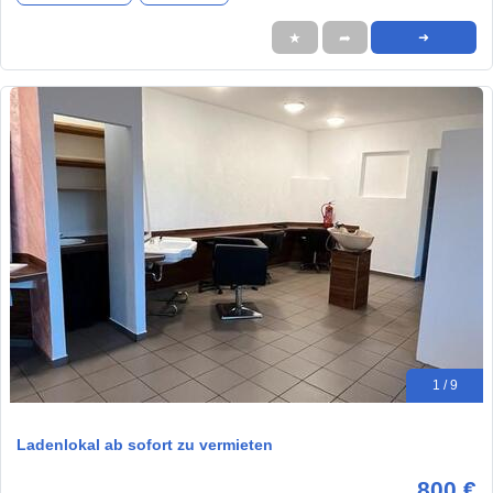
★
➦
➜
1 / 9
Ladenlokal ab sofort zu vermieten
800 €