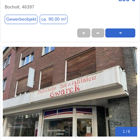
Bocholt, 46397
Gewerbeobjekt
ca. 90,00 m²
★
➦
➜
1 / 8