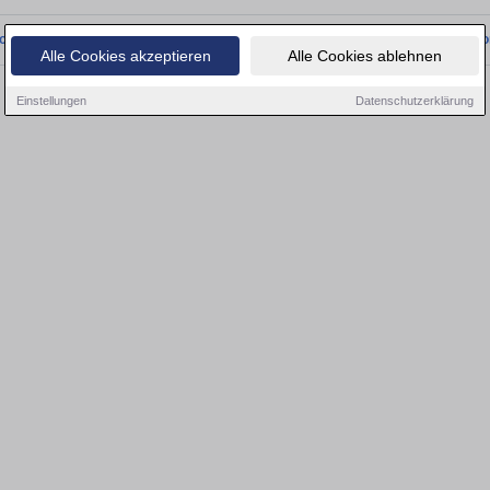
onnten wir derzeit keine passenden Objekte finden. Schauen Sie bald wieder vo
Alle Cookies akzeptieren
Alle Cookies ablehnen
Einstellungen
Datenschutzerklärung