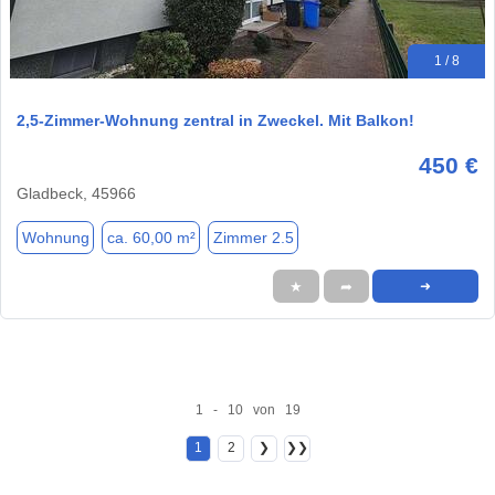
1 / 8
2,5-Zimmer-Wohnung zentral in Zweckel. Mit Balkon!
450 €
Gladbeck, 45966
Wohnung
ca. 60,00 m²
Zimmer 2.5
★
➦
➜
1 - 10 von 19
1
2
❯
❯❯