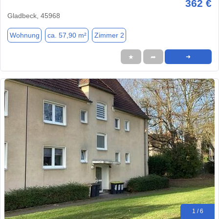
362 €
Gladbeck, 45968
Wohnung
ca. 57,90 m²
Zimmer 2
★
➦
➜
1 / 6