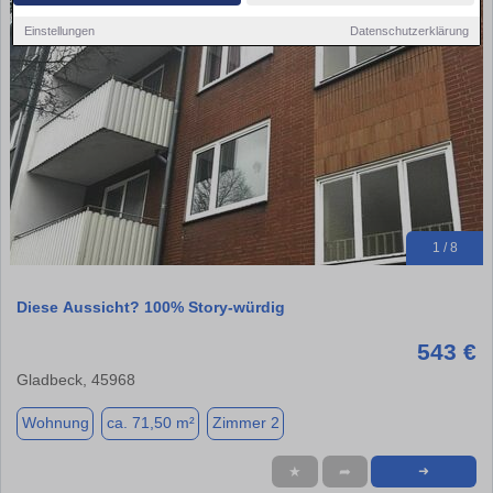
Einstellungen
Datenschutzerklärung
1 / 8
Diese Aussicht? 100% Story-würdig
543 €
Gladbeck, 45968
Wohnung
ca. 71,50 m²
Zimmer 2
★
➦
➜