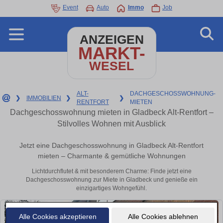
Event
Auto
Immo
Job
ANZEIGEN
MARKT-
WESEL
ALT-
DACHGESCHOSSWOHNUNG-
❯
IMMOBILIEN
❯
❯
RENTFORT
MIETEN
Dachgeschosswohnung mieten in Gladbeck Alt-Rentfort –
Stilvolles Wohnen mit Ausblick
Jetzt eine Dachgeschosswohnung in Gladbeck Alt-Rentfort
mieten – Charmante & gemütliche Wohnungen
Lichtdurchflutet & mit besonderem Charme: Finde jetzt eine
Dachgeschosswohnung zur Miete in Gladbeck und genieße ein
einzigartiges Wohngefühl.
Alle Cookies akzeptieren
Alle Cookies ablehnen