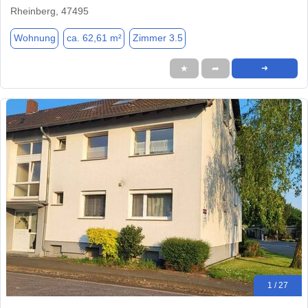
Rheinberg, 47495
Wohnung
ca. 62,61 m²
Zimmer 3.5
★
➦
➜
1 / 27