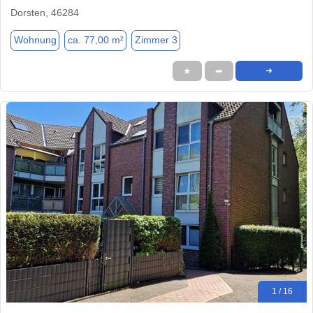
Dorsten, 46284
Wohnung
ca. 77,00 m²
Zimmer 3
★
➦
➜
1 / 16