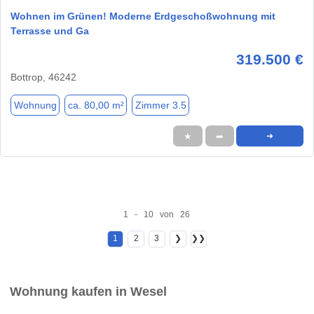
Wohnen im Grünen! Moderne Erdgeschoßwohnung mit
Terrasse und Ga
319.500 €
Bottrop, 46242
Wohnung
ca. 80,00 m²
Zimmer 3.5
★
➦
➜
1 - 10 von 26
1
2
3
❯
❯❯
Wohnung kaufen in Wesel