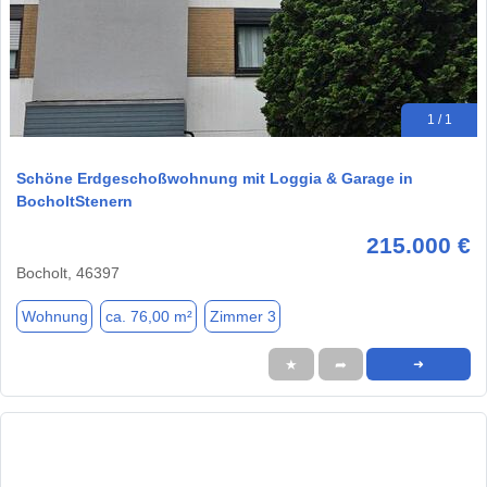
1 / 1
Schöne Erdgeschoßwohnung mit Loggia & Garage in
BocholtStenern
215.000 €
Bocholt, 46397
Wohnung
ca. 76,00 m²
Zimmer 3
★
➦
➜