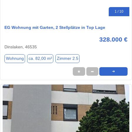
1 / 10
EG Wohnung mit Garten, 2 Stellplätze in Top Lage
328.000 €
Dinslaken, 46535
Wohnung
ca. 82,00 m²
Zimmer 2.5
★
➦
➜