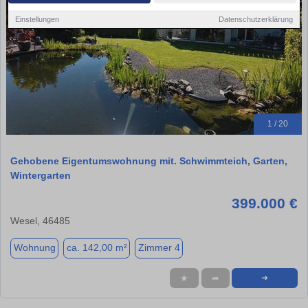
Einstellungen
Datenschutzerklärung
1 / 20
Gehobene Eigentumswohnung mit. Schwimmteich, Garten,
Wintergarten
399.000 €
Wesel, 46485
Wohnung
ca. 142,00 m²
Zimmer 4
★
➦
➜