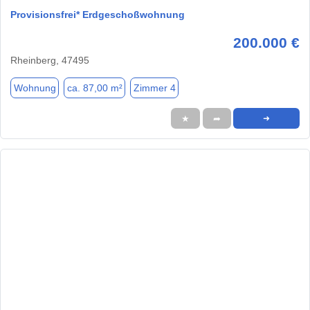
Provisionsfrei* Erdgeschoßwohnung
200.000 €
Rheinberg, 47495
Wohnung
ca. 87,00 m²
Zimmer 4
★
➦
➜