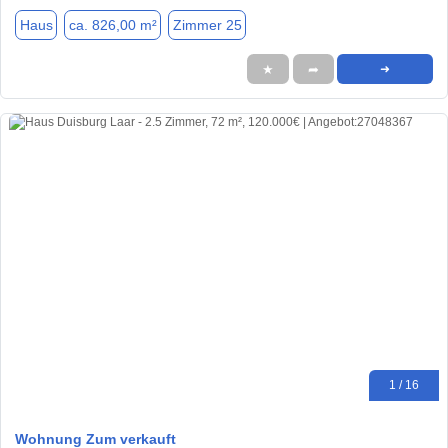
Haus
ca. 826,00 m²
Zimmer 25
★
➦
➜
1 / 16
Wohnung Zum verkauft