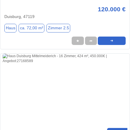
120.000 €
Duisburg, 47119
Haus
ca. 72,00 m²
Zimmer 2.5
★
➦
➜