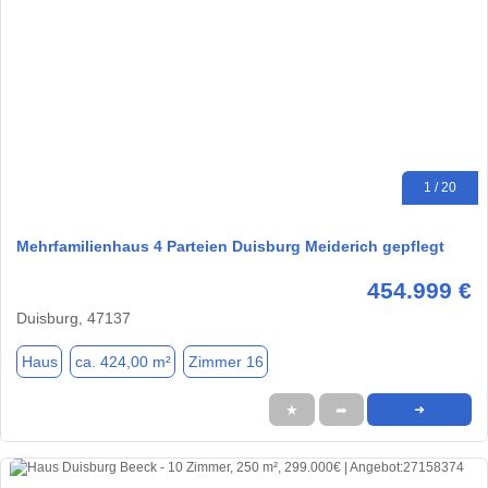
1 / 20
Mehrfamilienhaus 4 Parteien Duisburg Meiderich gepflegt
454.999 €
Duisburg, 47137
Haus
ca. 424,00 m²
Zimmer 16
★
➦
➜