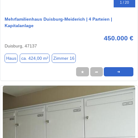
1 / 20
Mehrfamilienhaus Duisburg-Meiderich | 4 Parteien |
Kapitalanlage
450.000 €
Duisburg, 47137
Haus
ca. 424,00 m²
Zimmer 16
★
➦
➜