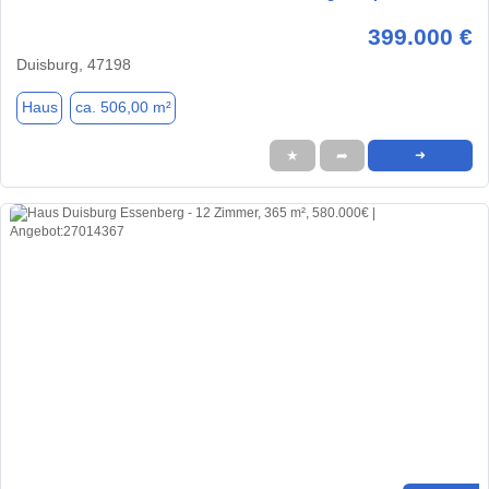
399.000 €
Duisburg, 47198
Haus
ca. 506,00 m²
★
➦
➜