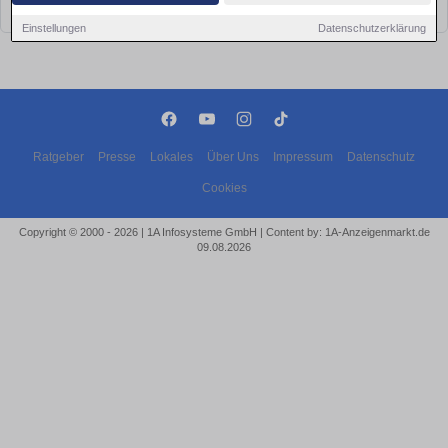
bald wieder vorbei!
Einstellungen
Datenschutzerklärung
Ratgeber
Presse
Lokales
Über Uns
Impressum
Datenschutz
Cookies
Copyright © 2000 - 2026 | 1A Infosysteme GmbH | Content by: 1A-Anzeigenmarkt.de
09.08.2026