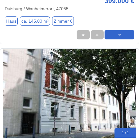
399.000 €
Duisburg / Wanheimerort, 47055
Haus
ca. 145,00 m²
Zimmer 6
★
➦
➜
1 / 1