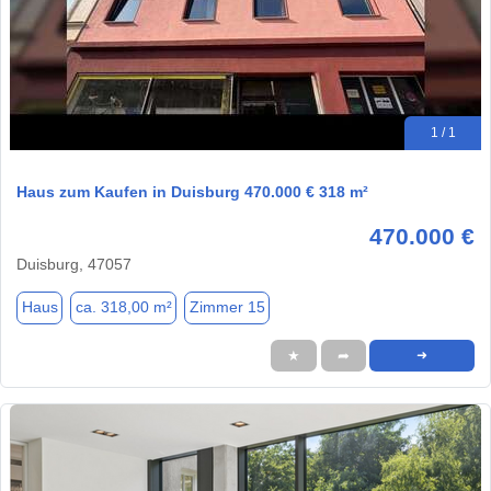
1 / 1
Haus zum Kaufen in Duisburg 470.000 € 318 m²
470.000 €
Duisburg, 47057
Haus
ca. 318,00 m²
Zimmer 15
★
➦
➜