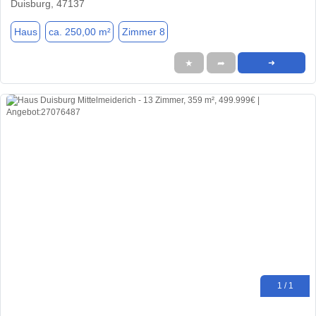
Duisburg, 47137
Haus
ca. 250,00 m²
Zimmer 8
★
➦
➜
1 / 1