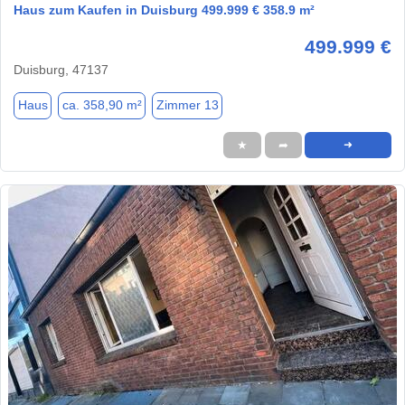
Haus zum Kaufen in Duisburg 499.999 € 358.9 m²
499.999 €
Duisburg, 47137
Haus
ca. 358,90 m²
Zimmer 13
★
➦
➜