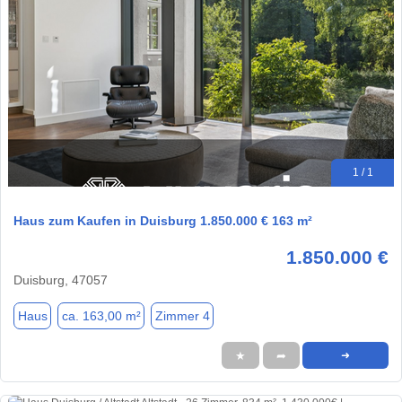
1 / 1
Haus zum Kaufen in Duisburg 1.850.000 € 163 m²
1.850.000 €
Duisburg, 47057
Haus
ca. 163,00 m²
Zimmer 4
★
➦
➜