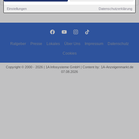
Einstellungen
Datenschutzerklärung
Ratgeber
Presse
Lokales
Über Uns
Impressum
Datenschutz
Cookies
Copyright © 2000 - 2026 | 1A Infosysteme GmbH | Content by: 1A-Anzeigenmarkt.de
07.08.2026