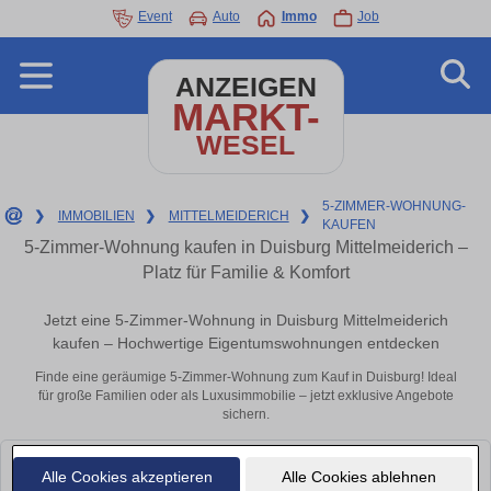
Event
Auto
Immo
Job
ANZEIGEN
MARKT-
WESEL
5-ZIMMER-WOHNUNG-
❯
IMMOBILIEN
❯
MITTELMEIDERICH
❯
KAUFEN
5-Zimmer-Wohnung kaufen in Duisburg Mittelmeiderich –
Platz für Familie & Komfort
Jetzt eine 5-Zimmer-Wohnung in Duisburg Mittelmeiderich
kaufen – Hochwertige Eigentumswohnungen entdecken
Finde eine geräumige 5-Zimmer-Wohnung zum Kauf in Duisburg! Ideal
für große Familien oder als Luxusimmobilie – jetzt exklusive Angebote
sichern.
Leider konnten wir derzeit keine passenden Objekte finden. Schauen Sie
Alle Cookies akzeptieren
Alle Cookies ablehnen
bald wieder vorbei!