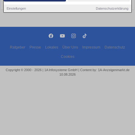
bald wieder vorbei!
Einstellungen
Datenschutzerklärung
Ratgeber
Presse
Lokales
Über Uns
Impressum
Datenschutz
Cookies
Copyright © 2000 - 2026 | 1A Infosysteme GmbH | Content by: 1A-Anzeigenmarkt.de
10.08.2026