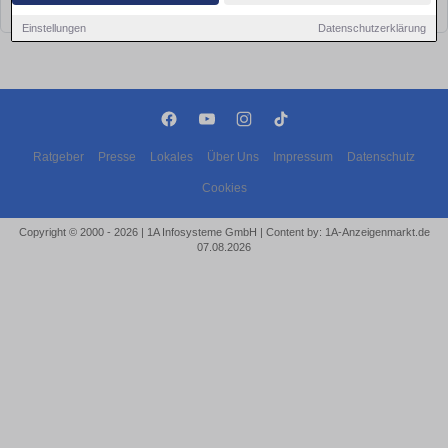
bald wieder vorbei!
Einstellungen
Datenschutzerklärung
Ratgeber
Presse
Lokales
Über Uns
Impressum
Datenschutz
Cookies
Copyright © 2000 - 2026 | 1A Infosysteme GmbH | Content by: 1A-Anzeigenmarkt.de
07.08.2026