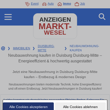
Event
Auto
Immo
Job
ANZEIGEN
MARKT-
WESEL
DUISBURG-
NEUBAUWOHNUNG-
❯
IMMOBILIEN
❯
❯
MITTE
KAUFEN
Neubauwohnung kaufen in Duisburg Duisburg-Mitte –
Energieeffizient & hochwertig ausgestattet
Jetzt eine Neubauwohnung in Duisburg Duisburg-Mitte
kaufen – Erstbezug & modernes Design
Neubauwohnungen bieten modernste Technik, hohe Energieeffizienz
und oft einen Erstbezug. Jetzt Neubauwohnungen in Duisburg kaufen!
Leider konnten wir derzeit keine passenden Objekte finden. Schauen Sie
bald wieder vorbei!
Alle Cookies akzeptieren
Alle Cookies ablehnen