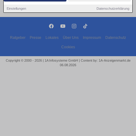
Einstellungen
Datenschutzerklärung
Ratgeber
Presse
Lokales
Über Uns
Impressum
Datenschutz
Cookies
Copyright © 2000 - 2026 | 1A Infosysteme GmbH | Content by: 1A-Anzeigenmarkt.de
06.08.2026