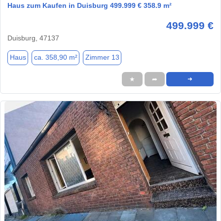
Haus zum Kaufen in Duisburg 499.999 € 358.9 m²
499.999 €
Duisburg, 47137
Haus
ca. 358,90 m²
Zimmer 13
★
➦
➜