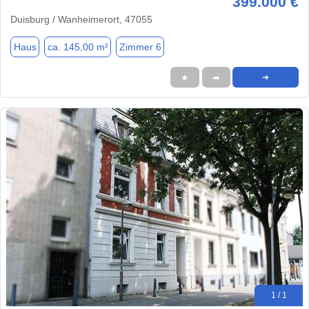
399.000 €
Duisburg / Wanheimerort, 47055
Haus
ca. 145,00 m²
Zimmer 6
★
➦
➜
1 / 1