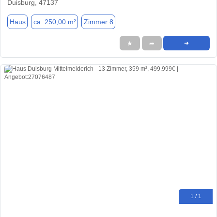
Duisburg, 47137
Haus
ca. 250,00 m²
Zimmer 8
★
➦
➜
1 / 1