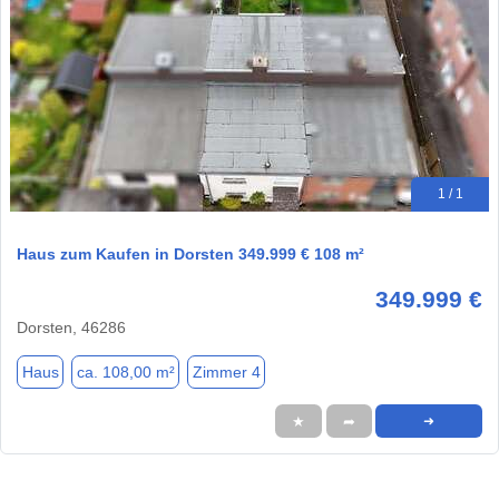
1 / 1
Haus zum Kaufen in Dorsten 349.999 € 108 m²
349.999 €
Dorsten, 46286
Haus
ca. 108,00 m²
Zimmer 4
★
➦
➜