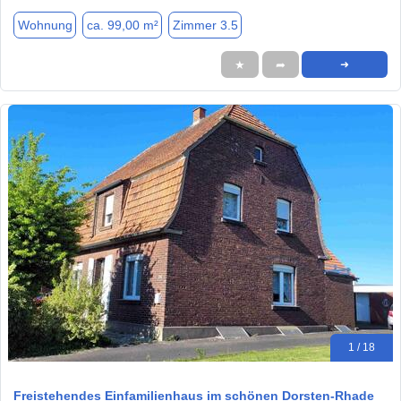
Wohnung
ca. 99,00 m²
Zimmer 3.5
★
➦
➜
1 / 18
Freistehendes Einfamilienhaus im schönen Dorsten-Rhade