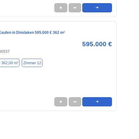
★
➦
➜
aufen in Dinslaken 595.000 € 362 m²
595.000 €
 46537
. 362,00 m²
Zimmer 12
★
➦
➜