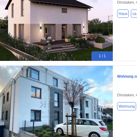
Dinslaken,
Haus
ca
1 / 1
Wohnung zu
Dinslaken,
Wohnung