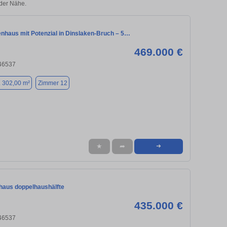
der Nähe.
enhaus mit Potenzial in Dinslaken-Bruch – 5…
469.000 €
 46537
. 302,00 m²
Zimmer 12
★
➦
➜
nhaus doppelhaushälfte
435.000 €
 46537