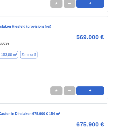
★
➦
➜
slaken Hiesfeld (provisionsfrei)
569.000 €
 46539
. 153,00 m²
Zimmer 5
★
➦
➜
aufen in Dinslaken 675.900 € 154 m²
675.900 €