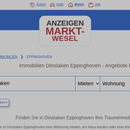
Event
Auto
Immo
Job
ANZEIGEN
MARKT-
WESEL
MMOBILIEN
❯
EPPINGHOVEN
Immobilien Dinslaken Eppinghoven - Angebote 
×
aken
Finden Sie in Dinslaken Eppinghoven Ihre Traumimmo
e in Dinslaken Eppinghoven eine Wohnung mieten, ein Haus kaufen oder eine Immo