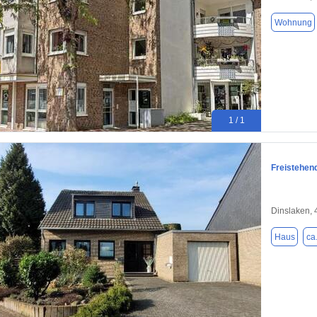
Wohnung
1 / 1
Freistehen
Dinslaken,
Haus
ca