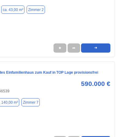
ca. 43,00 m²
Zimmer 2
★
➦
➜
des Einfamilienhaus zum Kauf in TOP Lage provisionsfrei
590.000 €
 46539
. 140,00 m²
Zimmer 7