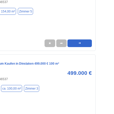
 46537
. 154,00 m²
Zimmer 5
★
➦
➜
m Kaufen in Dinslaken 499.000 € 100 m²
499.000 €
 46537
ca. 100,00 m²
Zimmer 3