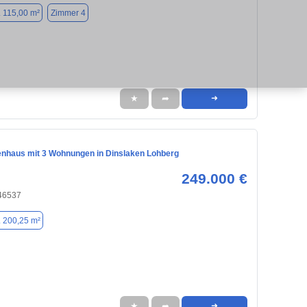
. 115,00 m²
Zimmer 4
★
➦
➜
enhaus mit 3 Wohnungen in Dinslaken Lohberg
249.000 €
 46537
. 200,25 m²
★
➦
➜