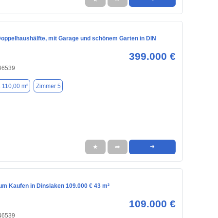
Doppelhaushälfte, mit Garage und schönem Garten in DIN
399.000 €
 46539
. 110,00 m²
Zimmer 5
★
➦
➜
m Kaufen in Dinslaken 109.000 € 43 m²
109.000 €
 46539