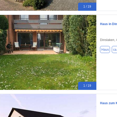
1 / 19
Haus in Din
Dinslaken,
Haus
ca
1 / 19
Haus zum K