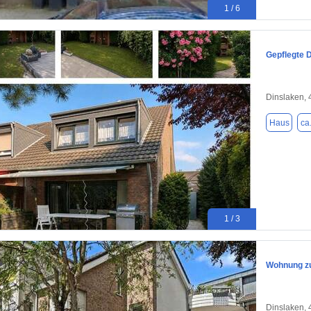
1 / 6
Gepflegte 
Dinslaken,
Haus
ca
1 / 3
Wohnung zu
Dinslaken,