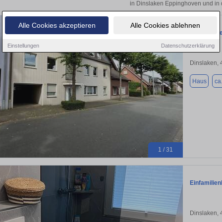
in Dinslaken Eppinghoven und in 
Alle Cookies akzeptieren
Alle Cookies ablehnen
Mehrfamili
Einstellungen
Datenschutzerklärung
Dinslaken,
Haus
ca
1 / 31
Einfamilie
Dinslaken,