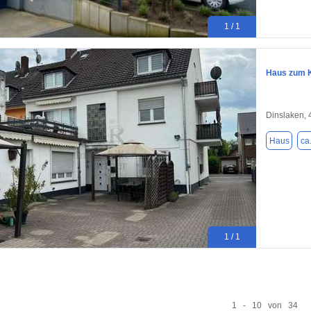
1 / 1
Haus zum K
Dinslaken,
Haus
ca
1 / 1
1 - 10 von 34