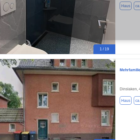
Haus
ca
1 / 19
Mehrfamili
Dinslaken,
Haus
ca