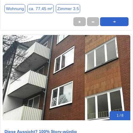
Wohnung
ca. 77,45 m²
Zimmer 3.5
★
➦
➜
1 / 8
Diese Aussicht? 100% Story-würdig