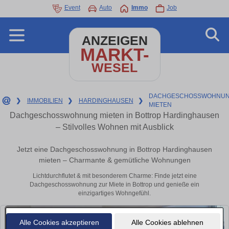
Event
Auto
Immo
Job
ANZEIGEN
MARKT-
WESEL
DACHGESCHOSSWOHNUN
❯
IMMOBILIEN
❯
HARDINGHAUSEN
❯
MIETEN
Dachgeschosswohnung mieten in Bottrop Hardinghausen
– Stilvolles Wohnen mit Ausblick
Jetzt eine Dachgeschosswohnung in Bottrop Hardinghausen
mieten – Charmante & gemütliche Wohnungen
Lichtdurchflutet & mit besonderem Charme: Finde jetzt eine
Dachgeschosswohnung zur Miete in Bottrop und genieße ein
einzigartiges Wohngefühl.
Alle Cookies akzeptieren
Alle Cookies ablehnen