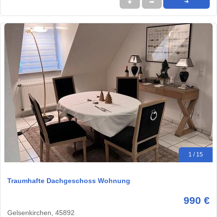
★
➦
➜
1 / 15
Traumhafte Dachgeschoss Wohnung
990 €
Gelsenkirchen, 45892