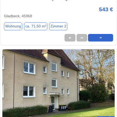
543 €
Gladbeck, 45968
Wohnung
ca. 71,50 m²
Zimmer 2
★
➦
➜