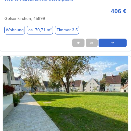
406 €
Gelsenkirchen, 45899
Wohnung
ca. 70,71 m²
Zimmer 3.5
★
➦
➜