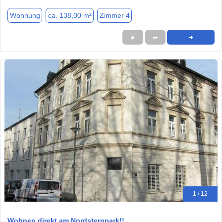
Wohnung
ca. 138,00 m²
Zimmer 4
★
➦
➜
1 / 12
Wohnen direkt am Nordsternpark!!