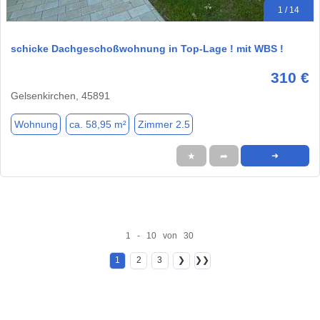
1 / 14
schicke Dachgeschoßwohnung in Top-Lage ! mit WBS !
310 €
Gelsenkirchen, 45891
Wohnung
ca. 58,95 m²
Zimmer 2.5
★
➦
➜
1 - 10 von 30
1
2
3
❯
❯❯