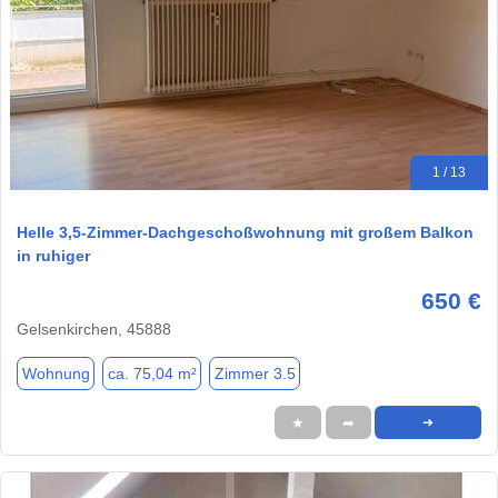
1 / 13
Helle 3,5-Zimmer-Dachgeschoßwohnung mit großem Balkon
in ruhiger
650 €
Gelsenkirchen, 45888
Wohnung
ca. 75,04 m²
Zimmer 3.5
★
➦
➜