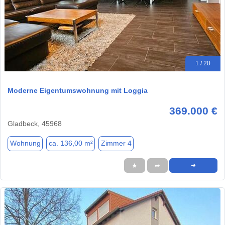
1 / 20
Moderne Eigentumswohnung mit Loggia
369.000 €
Gladbeck, 45968
Wohnung
ca. 136,00 m²
Zimmer 4
★
➦
➜