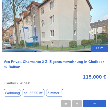
1 / 12
Von Privat: Charmante 2-Zi Eigentumswohnung in Gladbeck
m. Balkon
115.000 €
Gladbeck, 45968
Wohnung
ca. 56,00 m²
Zimmer 2
★
➦
➜