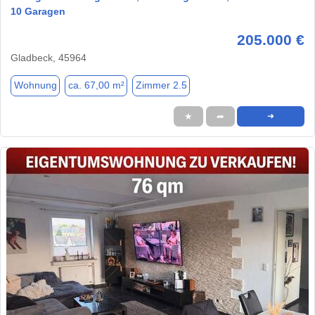
10 Garagen
205.000 €
Gladbeck, 45964
Wohnung
ca. 67,00 m²
Zimmer 2.5
★
➦
➜