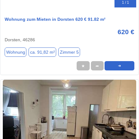
1 / 1
Wohnung zum Mieten in Dorsten 620 € 91.82 m²
620 €
Dorsten, 46286
Wohnung
ca. 91,82 m²
Zimmer 5
★
➦
➜