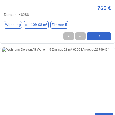
765 €
Dorsten, 46286
Wohnung
ca. 109,08 m²
Zimmer 5
★
➦
➜