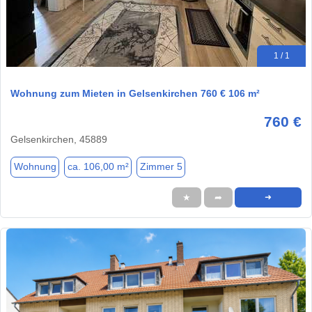
1 / 1
Wohnung zum Mieten in Gelsenkirchen 760 € 106 m²
760 €
Gelsenkirchen, 45889
Wohnung
ca. 106,00 m²
Zimmer 5
★
➦
➜