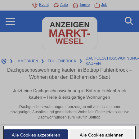
Event
Auto
Immo
Job
ANZEIGEN
MARKT-
WESEL
DACHGESCHOSSWOHNUNG
❯
IMMOBILIEN
❯
FUHLENBROCK
❯
KAUFEN
Dachgeschosswohnung kaufen in Bottrop Fuhlenbrock –
Wohnen über den Dächern der Stadt
Jetzt eine Dachgeschosswohnung in Bottrop Fuhlenbrock
kaufen – Helle & einzigartige Wohnungen
Dachgeschosswohnungen überzeugen mit viel Licht, einem
einzigartigen Ausblick und gemütlichem Wohnflair. Finde jetzt exklusive
Dachwohnungen zum Kauf in Bottrop.
Leider konnten wir derzeit keine passenden Objekte finden. Schauen Sie
Alle Cookies akzeptieren
Alle Cookies ablehnen
bald wieder vorbei!