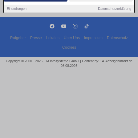
Einstellungen
Datenschutzerklärung
Ratgeber
Presse
Lokales
Über Uns
Impressum
Datenschutz
Cookies
Copyright © 2000 - 2026 | 1A Infosysteme GmbH | Content by: 1A-Anzeigenmarkt.de
08.08.2026