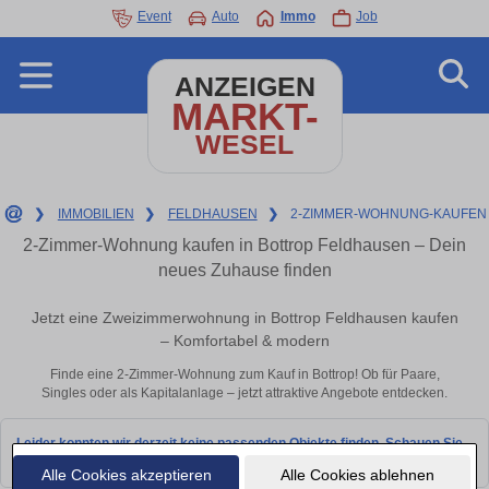
Event
Auto
Immo
Job
ANZEIGEN
MARKT-
WESEL
❯
IMMOBILIEN
❯
FELDHAUSEN
❯
2-ZIMMER-WOHNUNG-KAUFEN
2-Zimmer-Wohnung kaufen in Bottrop Feldhausen – Dein
neues Zuhause finden
Jetzt eine Zweizimmerwohnung in Bottrop Feldhausen kaufen
– Komfortabel & modern
Finde eine 2-Zimmer-Wohnung zum Kauf in Bottrop! Ob für Paare,
Singles oder als Kapitalanlage – jetzt attraktive Angebote entdecken.
Leider konnten wir derzeit keine passenden Objekte finden. Schauen Sie
bald wieder vorbei!
Alle Cookies akzeptieren
Alle Cookies ablehnen