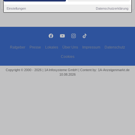
bald wieder vorbei!
Einstellungen
Datenschutzerklärung
Ratgeber
Presse
Lokales
Über Uns
Impressum
Datenschutz
Cookies
Copyright © 2000 - 2026 | 1A Infosysteme GmbH | Content by: 1A-Anzeigenmarkt.de
10.08.2026