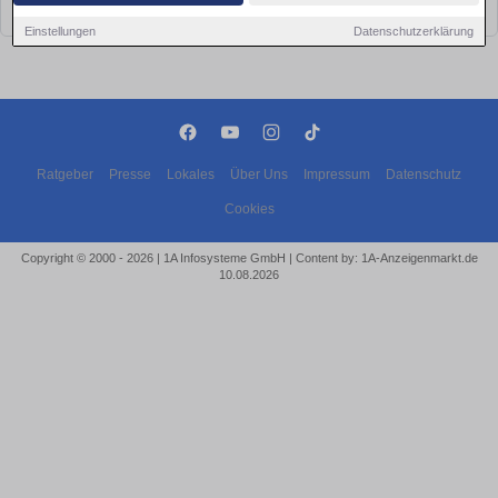
bald wieder vorbei!
Einstellungen
Datenschutzerklärung
Ratgeber
Presse
Lokales
Über Uns
Impressum
Datenschutz
Cookies
Copyright © 2000 - 2026 | 1A Infosysteme GmbH | Content by: 1A-Anzeigenmarkt.de
10.08.2026