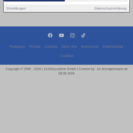
bald wieder vorbei!
Einstellungen
Datenschutzerklärung
Ratgeber
Presse
Lokales
Über Uns
Impressum
Datenschutz
Cookies
Copyright © 2000 - 2026 | 1A Infosysteme GmbH | Content by: 1A-Anzeigenmarkt.de
08.08.2026