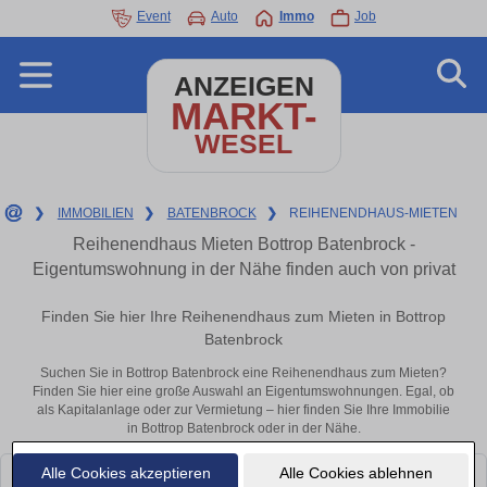
Event
Auto
Immo
Job
ANZEIGEN
MARKT-
WESEL
❯
IMMOBILIEN
❯
BATENBROCK
❯
REIHENENDHAUS-MIETEN
Reihenendhaus Mieten Bottrop Batenbrock -
Eigentumswohnung in der Nähe finden auch von privat
Finden Sie hier Ihre Reihenendhaus zum Mieten in Bottrop
Batenbrock
Suchen Sie in Bottrop Batenbrock eine Reihenendhaus zum Mieten?
Finden Sie hier eine große Auswahl an Eigentumswohnungen. Egal, ob
als Kapitalanlage oder zur Vermietung – hier finden Sie Ihre Immobilie
in Bottrop Batenbrock oder in der Nähe.
Alle Cookies akzeptieren
Alle Cookies ablehnen
Leider konnten wir derzeit keine passenden Objekte finden. Schauen Sie